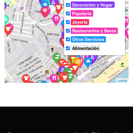
Decoración y Hogar
Papelería
Joyería
Restaurantes y Bares
Otros Servicios
Alimentación
Leaflet